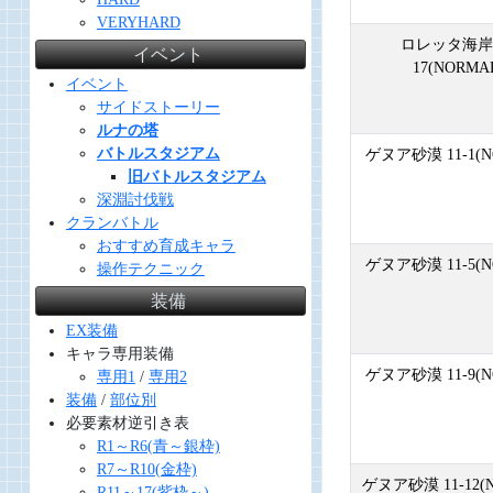
VERYHARD
ロレッタ海岸 
イベント
17(NORMA
イベント
サイドストーリー
ルナの塔
バトルスタジアム
ゲヌア砂漠 11-1(N
旧バトルスタジアム
深淵討伐戦
クランバトル
おすすめ育成キャラ
ゲヌア砂漠 11-5(N
操作テクニック
装備
EX装備
キャラ専用装備
ゲヌア砂漠 11-9(N
専用1
/
専用2
装備
/
部位別
必要素材逆引き表
R1～R6(青～銀枠)
R7～R10(金枠)
ゲヌア砂漠 11-12(
R11～17(紫枠～)