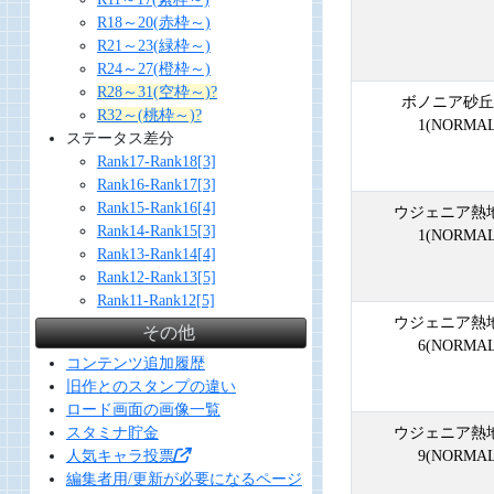
R18～20(赤枠～)
R21～23(緑枠～)
R24～27(橙枠～)
R28～31(空枠～)?
ボノニア砂丘 
R32～(桃枠～)?
1(NORMAL
ステータス差分
Rank17-Rank18[3]
Rank16-Rank17[3]
Rank15-Rank16[4]
ウジェニア熱地 
Rank14-Rank15[3]
1(NORMAL
Rank13-Rank14[4]
Rank12-Rank13[5]
Rank11-Rank12[5]
ウジェニア熱地 
その他
6(NORMAL
コンテンツ追加履歴
旧作とのスタンプの違い
ロード画面の画像一覧
スタミナ貯金
ウジェニア熱地 
人気キャラ投票
9(NORMAL
編集者用/更新が必要になるページ