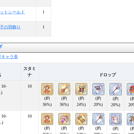
ットシールド
1
子の羽飾り
1
必要キャラ表
スタミ
名
ナ
ドロップ
10-
10
)
(約
(約
(約
(約
(約
(
36%)
36%)
24%)
20%)
20%)
20
10-
10
L)
(約
(約
(約
(約
(約
(