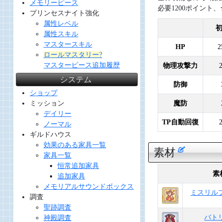
メモリーピース
必要1200ポイント
プリンセスナイト強化
属性レベル
属性スキル
マスタースキル
HP
2
ロールマスタリー?
マスターピース追加履歴
物理攻撃力
システム
防御
ショップ
魔防
ミッション
デイリー
TP自動回復
ノーマル
ギルドハウス
効果のある家具一覧
素材
家具一覧
恒常追加家具
素
追加家具
メモリアルサウンドボックス
ミスリル
調査
聖跡調査
バト
神殿調査