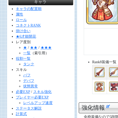
キャラ
キャラの配置順
属性
ロール
コネクトRANK
掛け合い
★6才能開花
レア度別
★
/
★★
/
★★★
一覧
（索引用）
役割一覧
Rank8装備一覧
タンク
スキル
バフ
デバフ
状態異常
必要EXP
/
スキル強化
プレイヤー必要EXP
レベルアップ速度
強化情報
ステータス解説
計算式
金枠装備なので5段