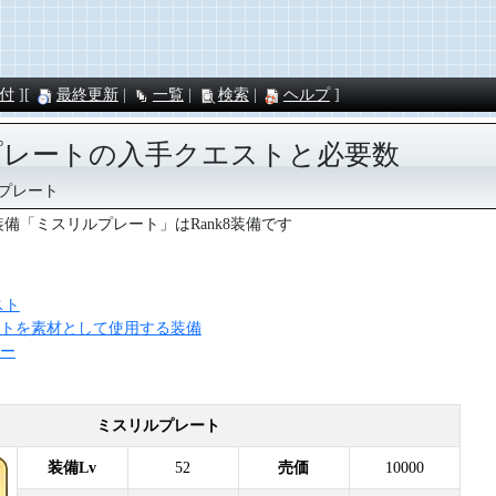
付
最終更新
一覧
検索
ヘルプ
プレートの入手クエストと必要数
プレート
eの装備「ミスリルプレート」はRank8装備です
スト
トを素材として使用する装備
ー
ミスリルプレート
装備Lv
52
売価
10000