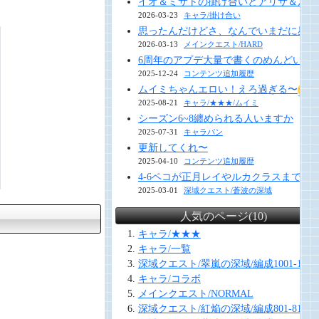
イオ＆ミサトの掛け合いとアリサ＆ルナ
2026-03-23
キャラ/掛け合い
思ったんだけどさ、なんでいまだに星１
2026-03-13
メインクエスト/HARD
6周年のアプデ大量で書くのめんどい 今年
2025-12-24
コンテンツ追加履歴
ムイミちゃんエロい！えろ過ぎる〜
2025-08-21
キャラ/★★★/ムイミ
シーズン6~8纏められる人いますか
2025-07-31
キャラバン
更新してくれ〜
2025-04-10
コンテンツ追加履歴
4-6ペコが正月レイやルカクラスまで
2025-03-01
深域クエスト/蒼波の深域
人気のページ(10)
キャラ/★★★
キャラ/一覧
深域クエスト/翠嵐の深域/編成1001-1010
キャラ/コラボ
メインクエスト/NORMAL
深域クエスト/紅焔の深域/編成801-810