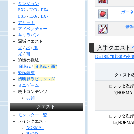
ダンジョン
EX2
/
EX3
/
EX4
ガーネ
EX5
/
EX6
/
EX7
アリーナ
鷲獅
アドベンチャー
キャラバン
深域クエスト
入手クエスト
火
/
水
/
風
光
/
闇
Rank8追加装備の
追憶の戦域
追憶戦
/
追憶戦・覇?
究極錬成
クエスト
黎明界ラビリンスβ?
ミニゲーム
ロレッタ海岸 
廃止コンテンツ
4(NORMAL
共闘
クエスト
モンスター一覧
ロレッタ海岸 
メインクエスト
15(NORMA
NORMAL
HARD