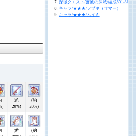
深域クエスト/蒼波の深域/編成801-810
キャラ/★★★/フブキ（サマー）
キャラ/★★★/ムイミ
約
(約
(約
%)
20%)
20%)
約
(約
(約