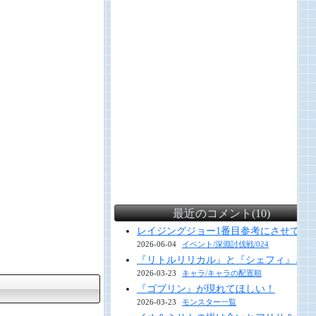
最近のコメント(10)
レイジングジョー1番目参考にさせていただ
2026-06-04
イベント/深淵討伐戦/024
『リトルリリカル』と『シェフィ』と『
2026-03-23
キャラ/キャラの配置順
『ゴブリン』が現れてほしい！
2026-03-23
モンスター一覧