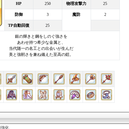
HP
250
物理攻撃力
25
防御
3
魔防
2
TP自動回復
25
銀の輝きと鋼をしのぐ強さを
あわせ持つ希少な金属と、
当代随一の名工との出会いが生んだ
美と強靭さを兼ね備えた至高の鎧。
階強化