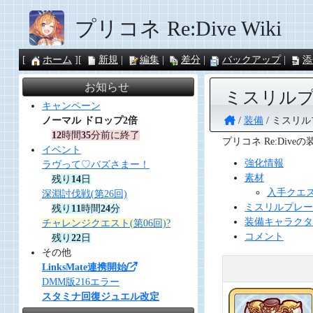
プリコネ Re:Dive Wiki
ホーム
新規
編集
差分
バックアップ
添
お知らせ
ミスリル
キャンペーン
装備
ミスリル
ノーマル ドロップ2倍
12
時間
35
分前に終了
プリコネ Re:Div
イベント
強化情報
ラヴって♡バズさまー！
素材
残り
14
日
入手クエ
深淵討伐戦(第26回)
ミスリルプレー
残り
11
時間
24
分
装備キャラクタ
チャレンジクエスト(第06回)?
コメント
残り
22
日
その他
LinksMate連携開始
DMM版216エラー
スタミナ回復ジュエル改定