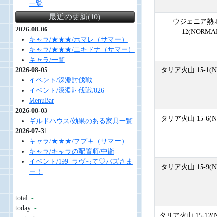
一覧
最近の更新(10)
ウジェニア熱地 
2026-08-06
12(NORMA
キャラ/★★★/ホマレ（サマー）
キャラ/★★★/エキドナ（サマー）
キャラ/一覧
2026-08-05
タリア火山 15-1(N
イベント/深淵討伐戦
イベント/深淵討伐戦/026
MenuBar
2026-08-03
タリア火山 15-6(N
ギルドハウス/効果のある家具一覧
2026-07-31
キャラ/★★★/フブキ（サマー）
キャラ/キャラの配置順/中衛
イベント/199_ラヴって♡バズさま
タリア火山 15-9(N
ー！
total:
-
today:
-
タリア火山 15-12(